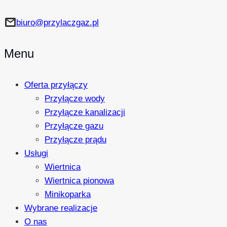
mail
biuro@przylaczgaz.pl
Menu
Oferta przyłączy
Przyłącze wody
Przyłącze kanalizacji
Przyłącze gazu
Przyłącze prądu
Usługi
Wiertnica
Wiertnica pionowa
Minikoparka
Wybrane realizacje
O nas