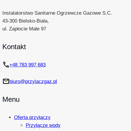
Instalatorstwo Sanitarne Ogrzewcze Gazowe S.C.
43-300 Bielsko-Biała,
ul. Zapłocie Małe 97
Kontakt
phone
+48 783 997 683
mail
biuro@przylaczgaz.pl
Menu
Oferta przyłączy
Przyłącze wody