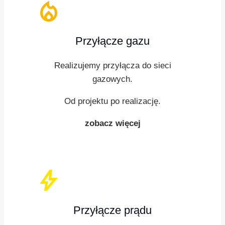
local_fire_department
Przyłącze gazu
Realizujemy przyłącza do sieci
gazowych.
Od projektu po realizację.
zobacz więcej
bolt
Przyłącze prądu