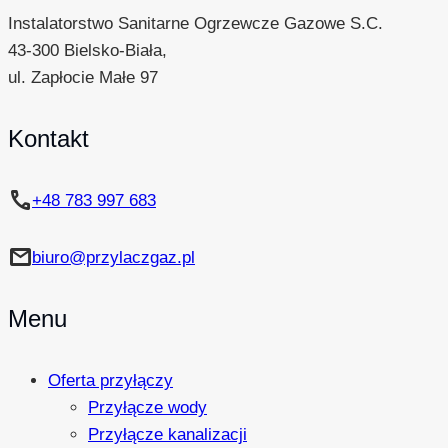
Instalatorstwo Sanitarne Ogrzewcze Gazowe S.C.
43-300 Bielsko-Biała,
ul. Zapłocie Małe 97
Kontakt
phone
+48 783 997 683
mail
biuro@przylaczgaz.pl
Menu
Oferta przyłączy
Przyłącze wody
Przyłącze kanalizacji